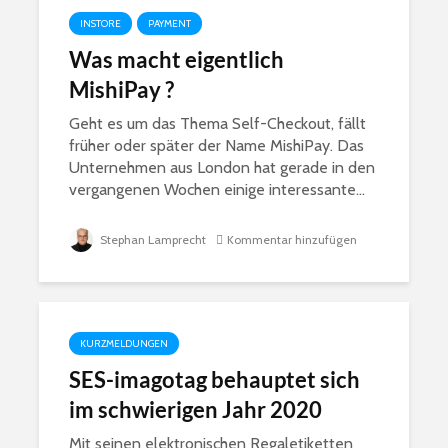
INSTORE
PAYMENT
Was macht eigentlich
SES-imagotag
Yas Islan
MishiPay ?
behauptet sich im
Weg zum
Geht es um das Thema Self-Checkout, fällt
schwierigen Jahr
kontaktlo
2020
Freizeitpa
früher oder später der Name MishiPay. Das
Unternehmen aus London hat gerade in den
Mit KI zur
Headless
vergangenen Wochen einige interessante...
intelligenten
Commerce 
Lagersoftware
Selbstzw
Stephan Lamprecht
Kommentar hinzufügen
Honeywell bringt
Preiswert
neuen
Kassensy
Präsentationsscanner
den POS
für den POS
KURZMELDUNGEN
SES-imagotag behauptet sich
im schwierigen Jahr 2020
Mit seinen elektronischen Regaletiketten