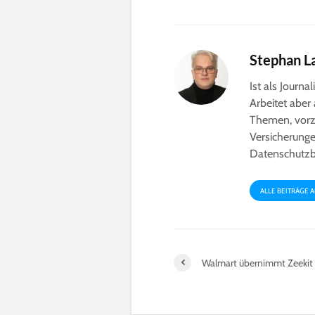
Stephan L
Ist als Journ
Arbeitet aber
Themen, vorz
Versicherunge
Datenschutzbe
ALLE BEITRÄGE 
Walmart übernimmt Zeekit