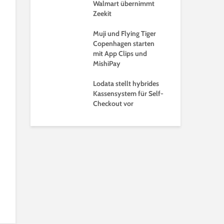
r intelligenten
Walmart übernimmt
So 
tware
Zeekit
Mid
Mar
l bringt
Muji und Flying Tiger
Copenhagen starten
Was
tionsscanner
mit App Clips und
Mis
POS
MishiPay
nd auf dem Weg
Lodata stellt hybrides
SES
taktlosen
Kassensystem für Self-
beh
ark
Checkout vor
sch