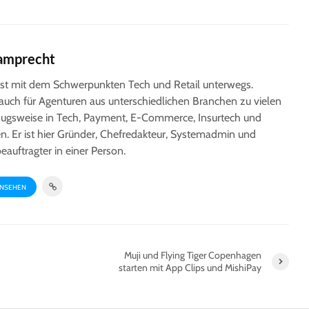
So finden Sie Ihre
Mit KI zu
Middleware für
Lagersof
Marktplätze
Honeywel
amprecht
Was macht eigentlich
neuen
MishiPay ?
Präsenta
alist mit dem Schwerpunkten Tech und Retail unterwegs.
für den 
 auch für Agenturen aus unterschiedlichen Branchen zu vielen
SES-imagotag
Yas Isla
ugsweise in Tech, Payment, E-Commerce, Insurtech und
behauptet sich im
zum kon
n. Er ist hier Gründer, Chefredakteur, Systemadmin und
schwierigen Jahr 2020
Freizeitp
auftragter in einer Person.
ANSEHEN
Muji und Flying Tiger Copenhagen
starten mit App Clips und MishiPay