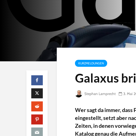
KURZMELDUNGEN
Galaxus br
Stephan Lamprecht
3. Mai 
Wer sagt da immer, dass P
eingestellt, setzt aber n
Zeiten, in denen vorwieg
Katalog genau die Aufme