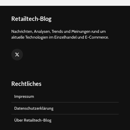
Retailtech-Blog
SES-imagotag
Yas Island
behauptet sich im
Weg zum
Nachrichten, Analysen, Trends und Meinungen rund um
schwierigen Jahr
kontaktlo
aktuelle Technologien im Einzelhandel und E-Commerce.
2020
Freizeitpar
Mit KI zur
Headless
intelligenten
ist kein S
Lagersoftware
Preiswerte
Honeywell bringt
Kassensys
neuen
den POS
Rechtliches
Präsentationsscanner
für den POS
Impressum
Datenschutzerklärung
Über Retailtech-Blog