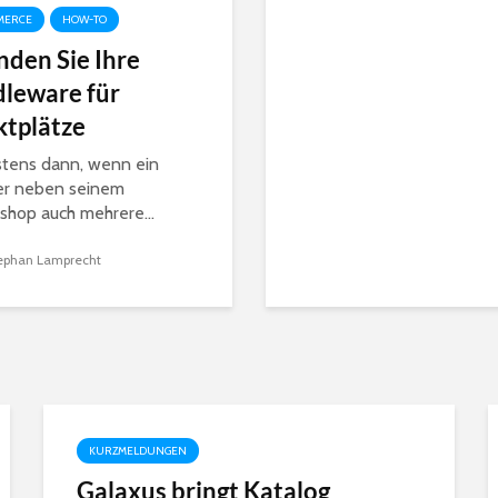
MERCE
HOW-TO
inden Sie Ihre
leware für
tplätze
tens dann, wenn ein
er neben seinem
shop auch mehrere...
ephan Lamprecht
KURZMELDUNGEN
Galaxus bringt Katalog