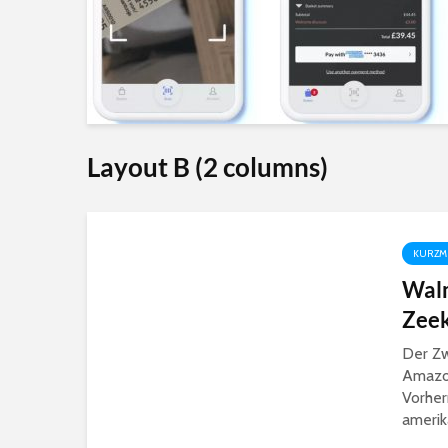
Layout B (2 columns)
KURZM
Wal
Zeek
Der Z
Amazo
Vorher
amerik