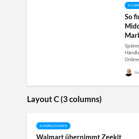
E-COM
So f
Midd
Mark
Spätes
Händl
Online
St
Layout C (3 columns)
KURZMELDUNGEN
Walmart übernimmt Zeekit