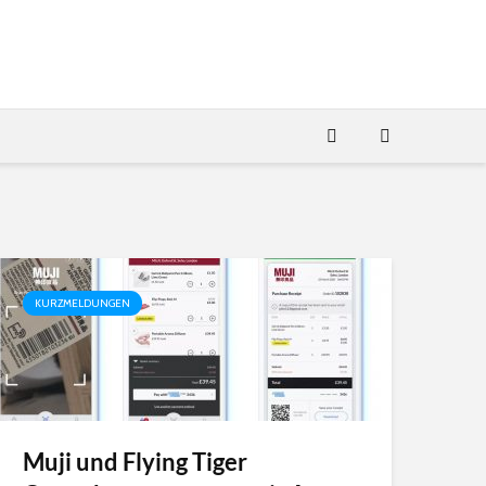
KURZMELDUNGEN
Muji und Flying Tiger
SES-imagotag
Yas Island a