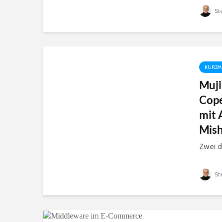
St
KURZM
Muji
Cope
mit 
Mish
Zwei de
St