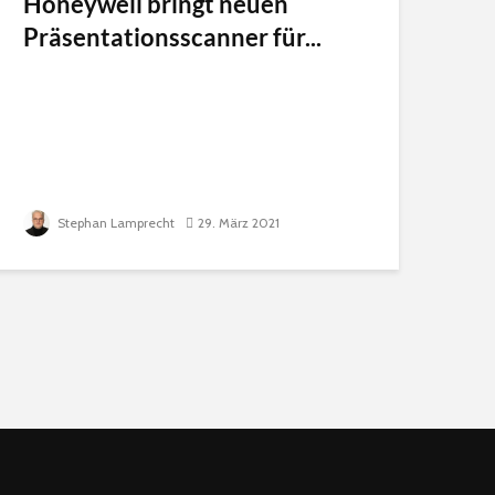
Honeywell bringt neuen
Präsentationsscanner für...
Stephan Lamprecht
29. März 2021