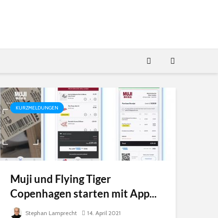
KURZMELDUNGEN
Muji und Flying Tiger
Copenhagen starten mit App...
SES-imagotag
Yas Island a
Stephan Lamprecht
14. April 2021